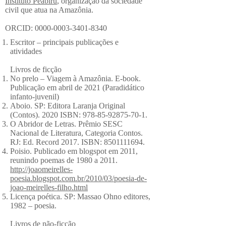
Instituto Peabiru
, organização da sociedade
civil que atua na Amazônia.
ORCID:
0000-0003-3401-8340
Escritor – principais publicações e
atividades
Livros de ficção
No prelo – Viagem à Amazônia. E-book.
Publicação em abril de 2021 (Paradidático
infanto-juvenil)
Aboio. SP: Editora Laranja Original
(Contos). 2020 ISBN:
978-85-92875-70-1
.
O Abridor de Letras. Prêmio SESC
Nacional de Literatura, Categoria Contos.
RJ: Ed. Record 2017. ISBN:
8501111694
.
Poisio. Publicado em blogspot em 2011,
reunindo poemas de 1980 a 2011.
http://joaomeirelles-
poesia.blogspot.com.br/2010/03/poesia-de-
joao-meirelles-filho.html
Licença poética. SP: Massao Ohno editores,
1982 – poesia.
Livros de não-ficção