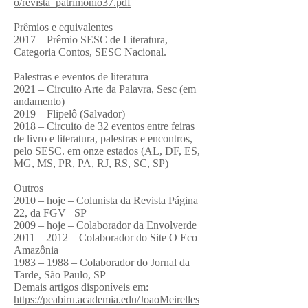
o/revista_patrimonio37.pdf
Prêmios e equivalentes
2017 – Prêmio SESC de Literatura,
Categoria Contos, SESC Nacional.
Palestras e eventos de literatura
2021 – Circuito Arte da Palavra, Sesc (em
andamento)
2019 – Flipelô (Salvador)
2018 – Circuito de 32 eventos entre feiras
de livro e literatura, palestras e encontros,
pelo SESC. em onze estados (AL, DF, ES,
MG, MS, PR, PA, RJ, RS, SC, SP)
Outros
2010 – hoje – Colunista da Revista Página
22, da FGV –SP
2009 – hoje – Colaborador da Envolverde
2011 – 2012 – Colaborador do Site O Eco
Amazônia
1983 – 1988 – Colaborador do Jornal da
Tarde, São Paulo, SP
Demais artigos disponíveis em:
https://peabiru.academia.edu/JoaoMeirelles