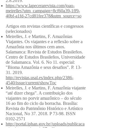
2.8.2019
.
https://www.lapecerarevista.com/joao-
meirelles?utm_campaign=8cf60a39-1ff9-
40bf-a1fd-27cd81fee378&utm_source=so
Artigos em revistas científicas e congressos
(selecionados)
Meirelles, J. e Martins, F. Amazônias
Viajantes. Os viajantes e a reflexão sobre a
Amazônia nos últimos cem anos.
Salamanca: Revista de Estudos Brasileños.
Centro de Estudos Brasileños, Universidade
de Salamanca. Vol. 6. No 11. especial:
"Bioma Amazônia e seus desafios". P.
13-
31. 2019
.
http://revistas.usal.es/index.php/2386-
4540/issue/current/showToc
Meirelles, J. e Martins, F. Amazônia viajante
“até dizer chega”. A contribuição dos
viajantes no porvir amazônico – do século
16 ao fim do ciclo da borracha. Brasília:
Revista do Patrimônio Histórico e Artístico
Nacional, No 37. 2018. P 73-98. ISSN
0102-2571
http://portal.iphan.gov.br//uploads/publicaca