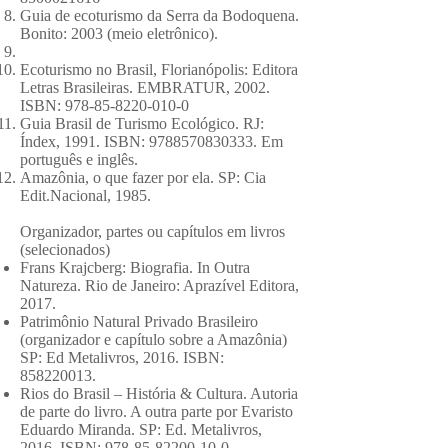
Guia de ecoturismo da Serra da Bodoquena.
Bonito: 2003 (meio eletrônico).
Ecoturismo no Brasil, Florianópolis: Editora
Letras Brasileiras. EMBRATUR, 2002.
ISBN:
978-85-8220-010-0
Guia Brasil de Turismo Ecológico. RJ:
Índex, 1991. ISBN:
9788570830333
. Em
português e inglês.
Amazônia, o que fazer por ela. SP: Cia
Edit.Nacional, 1985.
Organizador, partes ou capítulos em livros
(selecionados)
Frans Krajcberg: Biografia. In Outra
Natureza. Rio de Janeiro: Aprazível Editora,
2017.
Patrimônio Natural Privado Brasileiro
(organizador e capítulo sobre a Amazônia)
SP: Ed Metalivros, 2016. ISBN:
858220013
.
Rios do Brasil – História & Cultura. Autoria
de parte do livro. A outra parte por Evaristo
Eduardo Miranda. SP: Ed. Metalivros,
2016. ISBN:
978-85-82200-10-0
.