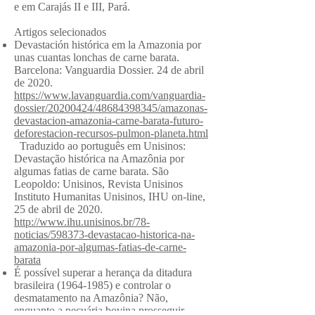
e em Carajás II e III, Pará.
Artigos selecionados
Devastación histórica em la Amazonia por
unas cuantas lonchas de carne barata.
Barcelona: Vanguardia Dossier. 24 de abril
de 2020.
https://www.lavanguardia.com/vanguardia-
dossier/20200424/48684398345/amazonas-
devastacion-amazonia-carne-barata-futuro-
deforestacion-recursos-pulmon-planeta.html
Traduzido ao português em Unisinos:
Devastação histórica na Amazônia por
algumas fatias de carne barata. São
Leopoldo: Unisinos, Revista Unisinos
Instituto Humanitas Unisinos, IHU on-line,
25 de abril de 2020.
http://www.ihu.unisinos.br/78-
noticias/598373-devastacao-historica-na-
amazonia-por-algumas-fatias-de-carne-
barata
É possível superar a herança da ditadura
brasileira
(1964-1985)
e controlar o
desmatamento na Amazônia? Não,
enquanto a pecuária bovina prosseguir