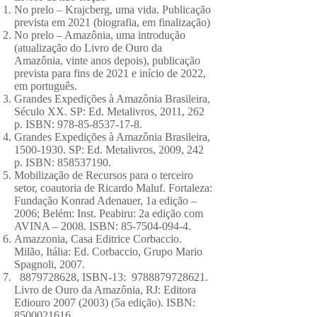
No prelo – Krajcberg, uma vida. Publicação
prevista em 2021 (biografia, em finalização)
No prelo – Amazônia, uma introdução
(atualização do Livro de Ouro da
Amazônia, vinte anos depois), publicação
prevista para fins de 2021 e início de 2022,
em português.
Grandes Expedições à Amazônia Brasileira,
Século XX. SP: Ed. Metalivros, 2011, 262
p. ISBN:
978-85-8537-17-8
.
Grandes Expedições à Amazônia Brasileira,
1500-1930
. SP: Ed. Metalivros, 2009, 242
p. ISBN:
858537190
.
Mobilização de Recursos para o terceiro
setor, coautoria de Ricardo Maluf. Fortaleza:
Fundação Konrad Adenauer, 1a edição –
2006; Belém: Inst. Peabiru: 2a edição com
AVINA – 2008. ISBN:
85-7504-094-4
.
Amazzonia, Casa Editrice Corbaccio.
Milão, Itália: Ed. Corbaccio, Grupo Mario
Spagnoli, 2007.
8879728628
, ISBN-13:
9788879728621
.
Livro de Ouro da Amazônia, RJ: Editora
Ediouro
2007 (2003)
(5a edição). ISBN:
8500021616