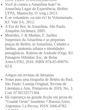
Você já comeu a Amazônia hoje? in
Amazônia Lugar da Experiência. Belém:
UFPA, Maneschy, O. (org.) 2013.
É-se voluntário, ou não és? In Voluntariado.
RJ: Vale SA. 2012.
A Era do Boi. In Amazônia. São Paulo,
Araquém Alcântara, 2005.
Meirelles, J. & Martins, F. Jardins
Suspensos da Amazônia e as pequenas
praças de Belém. in Amazônia, Cidades e
Jardins, anatomia urbana e identidades
paisagísticas. Rubens de Andrade (Org). RJ:
Paisagens Hibridas: Esc. de Belas
Artes:UFRJ, 2016. ISBN
978-85-69970-
02-6
Artigos em revistas de literatura
Notas para uma biografia de Belém do Pará.
São Paulo: Laranja Original, Revista de
Literatura e Arte, Primavera de 2019, No. 3.
Cod.
0736532571304
.
Há esperança na grande ficção em prosa do
“Grande Oeste” brasileiro ? Buenos Aires,
Argentina: La Pecera, ISSN
1666-8782.